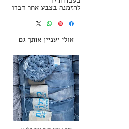
בעבודת יד
להזמנה בצבע אחר דברו
איתי
054-5755606
אולי יעניין אותך גם
חוט טריקו פרוס גינס מלאנג
ספי