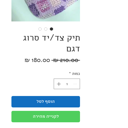
תיק צד/יד סרוג
דגם
מחיר
מחיר
 ‏210.00 ‏₪ 
רגיל
מבצע
כמות
*
הוסף לסל
לקנייה מהירה