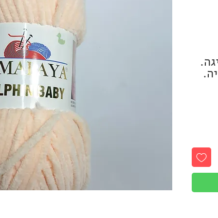
גה.
ה.