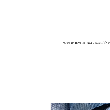
 ובתנאי שהמוצר המוחזר יגיע ללא פגם , באריזה מקורית ושלא