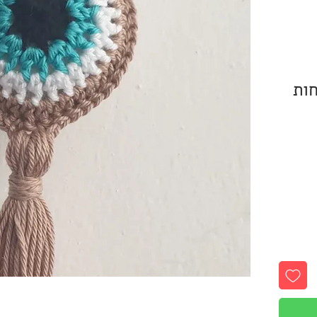
חות
עים