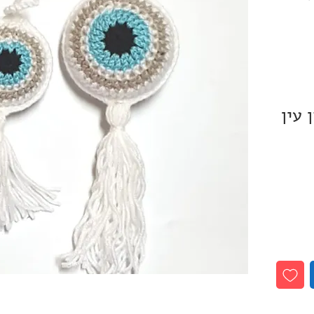
 עין
ס"מ, עין
פתחות קוטר 6