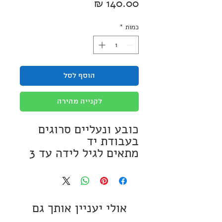
מחיר
כמות
*
הוסף לסל
לקנייה מהירה
כובע ונעליים סרוגים
בעבודת יד
מתאים לגיל לידה עד 3
חודשים
סרוג מחוטי אקרילן
נעימים ללא צמר
ניתן לכביסה עדינה
אולי יעניין אותך גם
במכונת כביסה