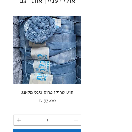
אולי יעניין אותך גם
חוט טריקו פרוס גינס מלאנג
ספי
מחיר