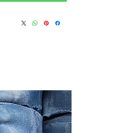
סריגה.
חוטי הטריקו שלנו פרוס
במיוחד לסריגה, מבד
סימפוניה איכותי. משקל
גליל 500 גרם +-. חוטי
הטריקו רחבים בר
ס"מ, הרוחב אחיד לכל א
החוט.
קניתו מהחנות שלנו היא
בחירה בטוחה ואמינה, 
דגש על איכות גבוהה.
שאלות נפוצות והסבר מ
יותר
כאן
תנו לעיצובים שלכם את
הטאץ' המיוחד עם חוט
משובח .