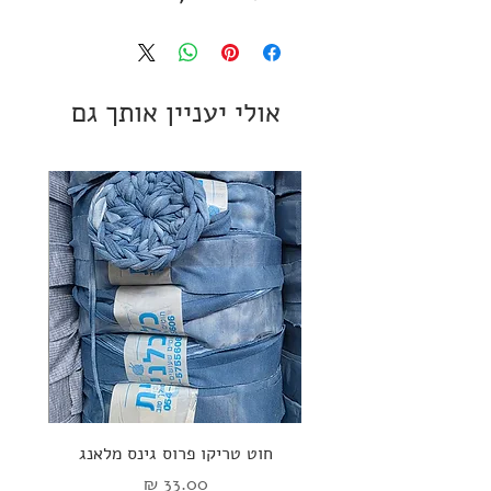
כותנה
100 מטר
מתאים למסרגות 5-7
אולי יעניין אותך גם
חוט טריקו פרוס גינס מלאנג
ספי
מחיר