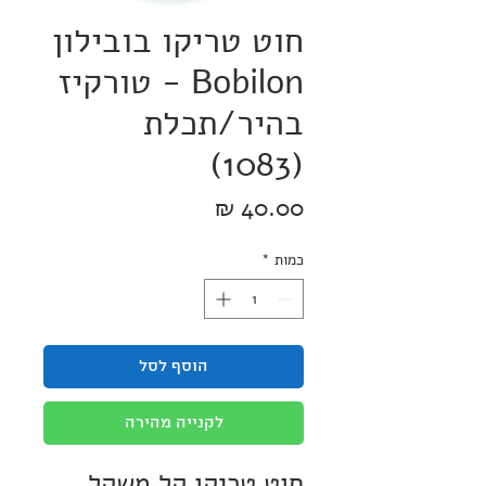
חוט טריקו בובילון
Bobilon - טורקיז
בהיר/תכלת
(1083)
מחיר
כמות
*
הוסף לסל
לקנייה מהירה
חוט טריקו קל משקל