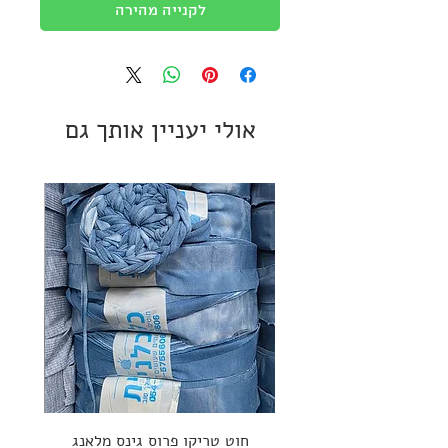
לקנייה מהירה
אולי יעניין אותך גם
חוט טריקו פרוס גינס מלאנג
ספי