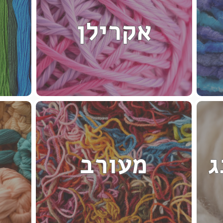
אקרילן
ג
מעורב